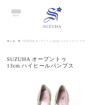
MENU
SUZUHA 日本製ハイヒール専
門ブランド スズハ
ホーム
SUZUHA オープントゥ 13cm ハイヒールパンプス
SUZUHA オープントゥ
13cm ハイヒールパンプス